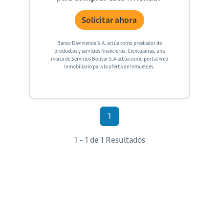
Solicitar ahora
Banco Davivienda S.A. actúa como prestador de
productos y servicios financieros. Ciencuadras, una
marca de Servicios Bolívar S.A actúa como portal web
inmobiliario para la oferta de inmuebles.
1
1 - 1 de 1 Resultados