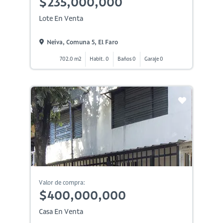
$235,000,000
Lote En Venta
Neiva, Comuna 5, El Faro
702.0 m2
Habit. 0
Baños 0
Garaje 0
Valor de compra:
$400,000,000
Casa En Venta