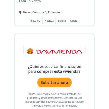
Casa En Venta
Neiva, Comuna 5, El Jardin
164.0 m2
Habit. 2
Baños 1
Garaje 1
¿Quieres solicitar financiación
para
comprar esta vivienda?
Solicitar ahora
Banco Davivienda S.A. actúa como prestador de
productos y servicios financieros. Ciencuadras, una
marca de Servicios Bolívar S.A actúa como portal web
inmobiliario para la oferta de inmuebles.