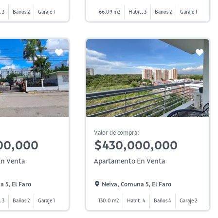
. 3
Baños 2
Garaje 1
66.09 m2
Habit. 3
Baños 2
Garaje 1
Valor de compra:
00,000
$430,000,000
n Venta
Apartamento En Venta
 5, El Faro
Neiva, Comuna 5, El Faro
 3
Baños 2
Garaje 1
130.0 m2
Habit. 4
Baños 4
Garaje 2