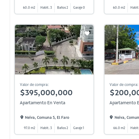
60.0 m2
Habit. 3
Baños 2
Garaje 0
60.0 m2
Habit
Valor de compra:
Valor de compra:
$395,000,000
$200,0
Apartamento En Venta
Apartamento E
Neiva, Comuna 5, El Faro
Neiva, Comuna
97.0 m2
Habit. 3
Baños 2
Garaje 1
66.0 m2
Habit.