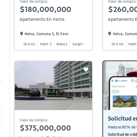
Valor de compra:
Valor de compra:
$180,000,000
$260,0
Apartamento En Venta
Apartamento E
Neiva, Comuna 5, El Faro
Neiva, Comuna
65.0 m2
Habit. 3
Baños 2
Garaje 1
50.0 m2
Habit.
Solicitud e
Valor de compra:
$375,000,000
Hasta el 80% de 
Solicitud de créd