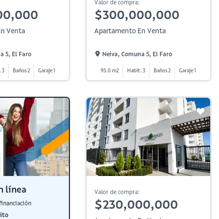
Valor de compra:
00,000
$300,000,000
n Venta
Apartamento En Venta
 5, El Faro
Neiva, Comuna 5, El Faro
 3
Baños 2
Garaje 1
95.0 m2
Habit. 3
Baños 2
Garaje 1
n línea
Valor de compra:
$230,000,000
financiación
ito