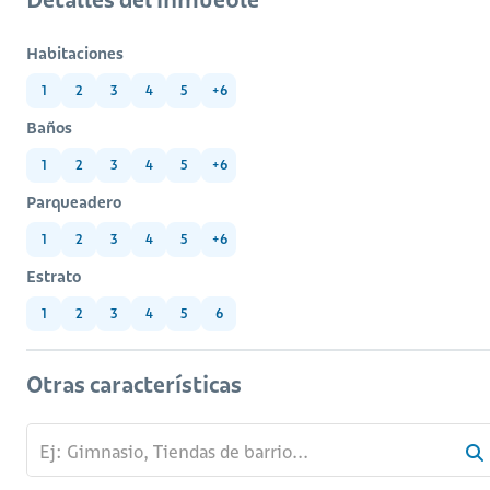
Habitaciones
1
2
3
4
5
+6
Baños
1
2
3
4
5
+6
Parqueadero
1
2
3
4
5
+6
Estrato
1
2
3
4
5
6
Otras características