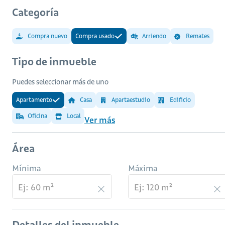
Categoría
Compra nuevo
Compra usado
Arriendo
Remates
Tipo de inmueble
Puedes seleccionar más de uno
Apartamento
Casa
Apartaestudio
Edificio
Oficina
Local
Ver más
Área
Mínima
Máxima
Detalles del inmueble