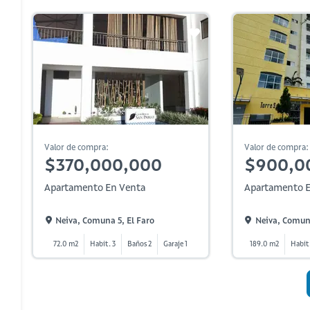
Valor de compra:
Valor de compra:
$370,000,000
$900,0
Apartamento En Venta
Apartamento E
Neiva, Comuna 5, El Faro
Neiva, Comuna
72.0 m2
Habit. 3
Baños 2
Garaje 1
189.0 m2
Habit