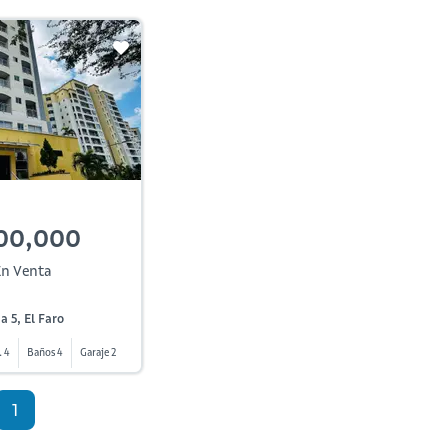
00,000
n Venta
 5, El Faro
. 4
Baños 4
Garaje 2
1