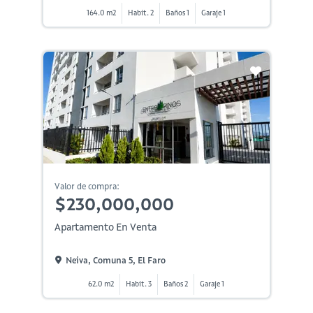
164.0 m2
Habit. 2
Baños 1
Garaje 1
Valor de compra:
$230,000,000
Apartamento En Venta
Neiva, Comuna 5, El Faro
62.0 m2
Habit. 3
Baños 2
Garaje 1