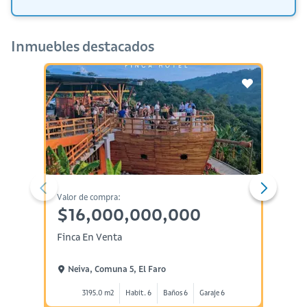
Inmuebles destacados
Valor de compra:
Valor d
$16,000,000,000
$75
Finca En Venta
Aparta
Neiva, Comuna 5, El Faro
Neiv
3195.0 m2
Habit. 6
Baños 6
Garaje 6
1