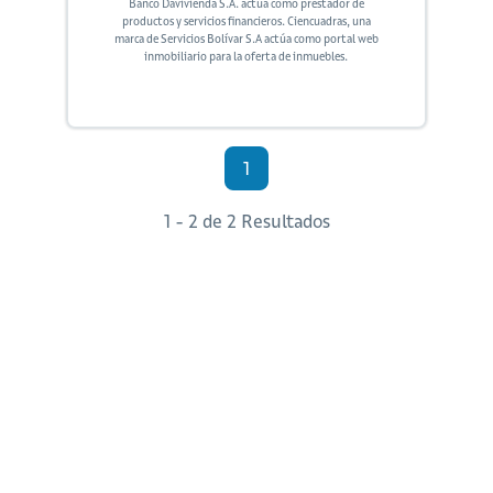
Banco Davivienda S.A. actúa como prestador de
productos y servicios financieros. Ciencuadras, una
marca de Servicios Bolívar S.A actúa como portal web
inmobiliario para la oferta de inmuebles.
1
1 - 2 de 2 Resultados