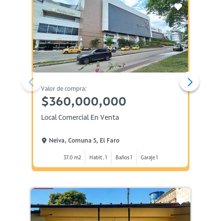
Valor de compra:
Valor d
$360,000,000
$33
Local Comercial En Venta
Casa E
Neiva, Comuna 5, El Faro
Neiv
37.0 m2
Habit. 1
Baños 1
Garaje 1
1