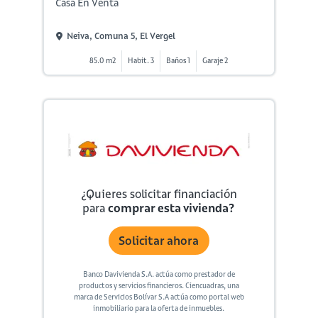
Casa En Venta
Neiva, Comuna 5, El Vergel
85.0 m2
Habit. 3
Baños 1
Garaje 2
¿Quieres solicitar financiación
para
comprar esta vivienda?
Solicitar ahora
Banco Davivienda S.A. actúa como prestador de
productos y servicios financieros. Ciencuadras, una
marca de Servicios Bolívar S.A actúa como portal web
inmobiliario para la oferta de inmuebles.