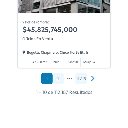
Valor de compra:
$45,825,745,000
Oficina En Venta
Bogotá, Chapinero, Chico Norte Et. Ii
4286.0 m2
Habit. 0
Baños 0
Garaje 94
1
2
11219
1 - 10 de 112,187 Resultados