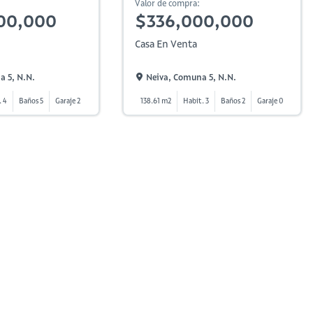
Valor de compra:
00,000
$336,000,000
Casa En Venta
a 5, N.n.
Neiva, Comuna 5, N.n.
. 4
Baños 5
Garaje 2
138.61 m2
Habit. 3
Baños 2
Garaje 0