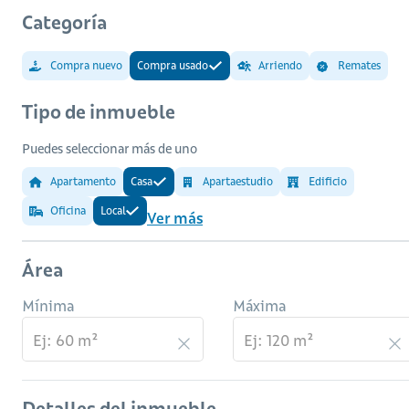
Categoría
Compra nuevo
Compra usado
Arriendo
Remates
Tipo de inmueble
Puedes seleccionar más de uno
Apartamento
Casa
Apartaestudio
Edificio
Oficina
Local
Ver más
Área
Mínima
Máxima
Detalles del inmueble