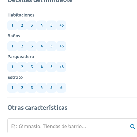
Habitaciones
1
2
3
4
5
+6
Baños
1
2
3
4
5
+6
Parqueadero
1
2
3
4
5
+6
Estrato
1
2
3
4
5
6
Otras características