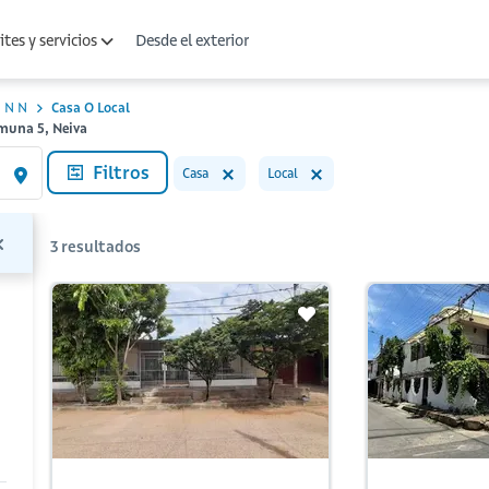
Desde el exterior
tes y servicios
N N
Casa O Local
omuna 5, Neiva
Filtros
Casa
Local
3
resultados