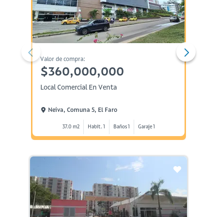
Valor de compra:
Valor d
$360,000,000
$33
Local Comercial En Venta
Casa E
Neiva, Comuna 5, El Faro
Neiv
37.0 m2
Habit. 1
Baños 1
Garaje 1
1