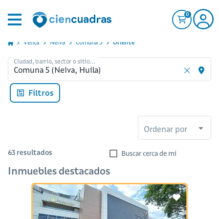
0
Venta
Neiva
Comuna 5
Oriente
Ciudad, barrio, sector o sitio...
Filtros
Ordenar por
63
resultados
Buscar cerca de mi
Inmuebles destacados