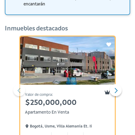
encantarán
Inmuebles destacados
Valor de compra:
Valor d
$250,000,000
$20
Apartamento En Venta
Aparta
Bogotá, Usme, Villa Alemania Et. Ii
Barr