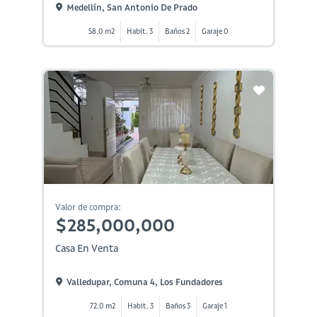
Medellín, San Antonio De Prado
58.0 m2
Habit. 3
Baños 2
Garaje 0
Valor de compra:
$285,000,000
Casa En Venta
Valledupar, Comuna 4, Los Fundadores
72.0 m2
Habit. 3
Baños 3
Garaje 1