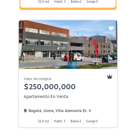
52.0 m2
Habit. 3
Baños 2
Garaje 0
Valor de compra:
$250,000,000
Apartamento En Venta
Bogotá, Usme, Villa Alemania Et. Ii
52.0 m2
Habit. 3
Baños 2
Garaje 0