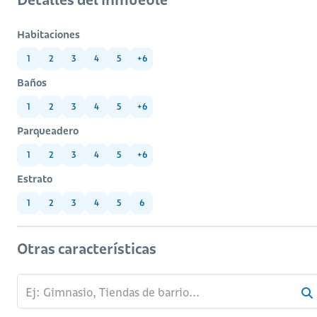
Habitaciones
1
2
3
4
5
+6
Baños
1
2
3
4
5
+6
Parqueadero
1
2
3
4
5
+6
Estrato
1
2
3
4
5
6
Otras características