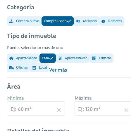
Categoría
Compra nuevo
Compra usado
Arriendo
Remates
Tipo de inmueble
Puedes seleccionar más de uno
Apartamento
Casa
Apartaestudio
Edificio
Oficina
Local
Ver más
Área
Mínima
Máxima
Detalles del inmueble