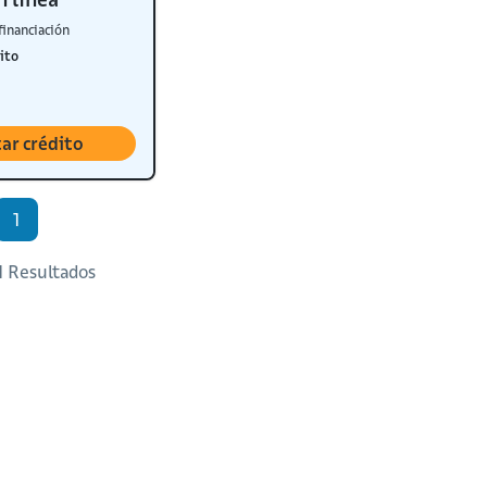
financiación
ito
tar crédito
1
 1 Resultados