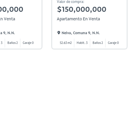
Valor de compra:
00,000
$150,000,000
n Venta
Apartamento En Venta
a 9, N.n.
Neiva, Comuna 9, N.n.
 3
Baños 2
Garaje 0
52.63 m2
Habit. 3
Baños 2
Garaje 0