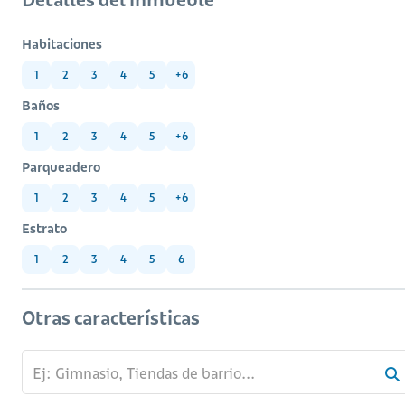
Habitaciones
1
2
3
4
5
+6
Baños
1
2
3
4
5
+6
Parqueadero
1
2
3
4
5
+6
Estrato
1
2
3
4
5
6
Otras características