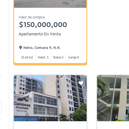
Valor de compra:
$150,000,000
Apartamento En Venta
Neiva, Comuna 9, N.n.
52.63 m2
Habit. 3
Baños 2
Garaje 0