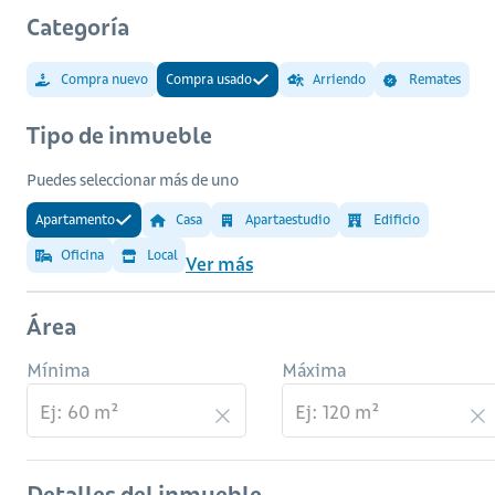
Categoría
Compra nuevo
Compra usado
Arriendo
Remates
Tipo de inmueble
Puedes seleccionar más de uno
Apartamento
Casa
Apartaestudio
Edificio
Oficina
Local
Ver más
Área
Mínima
Máxima
Detalles del inmueble