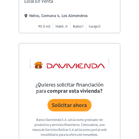
Local En Venta
Neiva, Comuna 4, Los Almendros
90.0 m2
Habit. 0
Baños 1
Garaje 0
¿Quieres solicitar financiación
para
comprar esta vivienda?
Solicitar ahora
Banco Davivienda S.A. actúa como prestador de
productos y servicios financieros. Ciencuadras, una
marca de Servicios Bolívar S.A actúa como portal web
inmobiliario para la oferta de inmuebles.