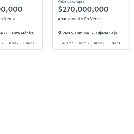
Valor de compra:
00,000
$270,000,000
n Venta
Apartamento En Venta
a 12, Santa Mónica
Pasto, Comuna 12, Cujacal Bajo
. 3
Baños 2
Garaje 1
76.0 m2
Habit. 3
Baños 2
Garaje 1