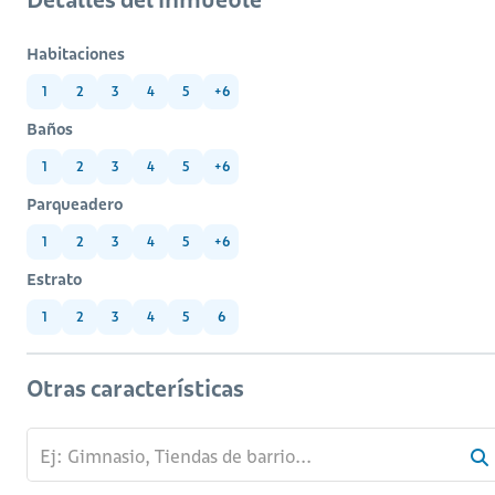
Habitaciones
1
2
3
4
5
+6
Baños
1
2
3
4
5
+6
Parqueadero
1
2
3
4
5
+6
Estrato
1
2
3
4
5
6
Otras características