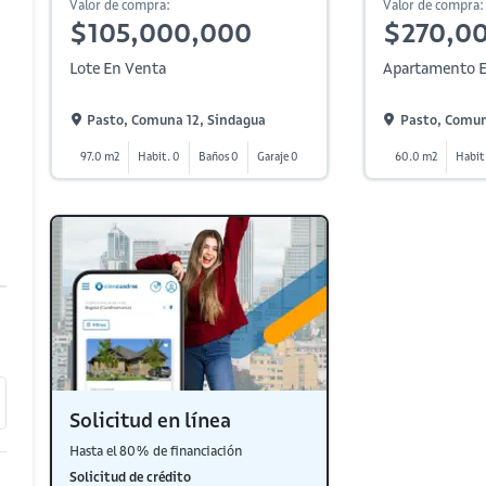
Valor de compra:
Valor de compra:
$105,000,000
$270,0
Lote En Venta
Apartamento E
Pasto, Comuna 12, Sindagua
Pasto, Comun
97.0 m2
Habit. 0
Baños 0
Garaje 0
60.0 m2
Habit
Solicitud en línea
Hasta el 80% de financiación
Solicitud de crédito