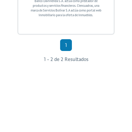
Banco Davivienda S.A. actúa como prestador de
productos y servicios financieros. Ciencuadras, una
marca de Servicios Bolívar S.A actúa como portal web
inmobiliario para la oferta de inmuebles.
1
1 - 2 de 2 Resultados