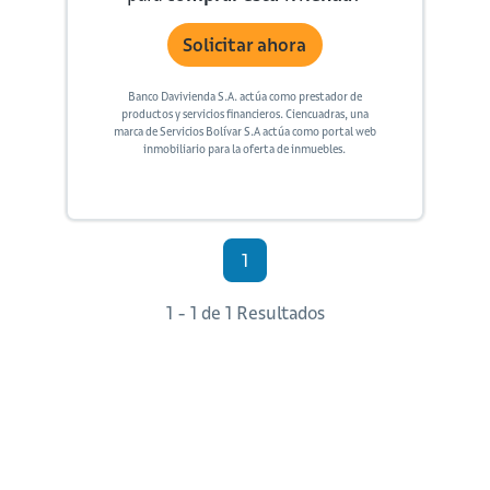
Solicitar ahora
Banco Davivienda S.A. actúa como prestador de
productos y servicios financieros. Ciencuadras, una
marca de Servicios Bolívar S.A actúa como portal web
inmobiliario para la oferta de inmuebles.
1
1 - 1 de 1 Resultados