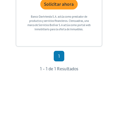
Solicitar ahora
Banco Davivienda S.A. actúa como prestador de
productos y servicios financieros. Ciencuadras, una
marca de Servicios Bolívar S.A actúa como portal web
inmobiliario para la oferta de inmuebles.
1
1 - 1 de 1 Resultados