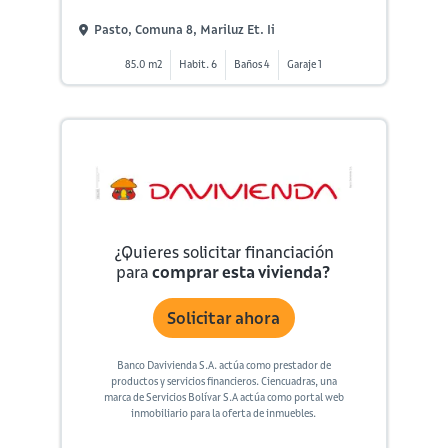
Pasto, Comuna 8, Mariluz Et. Ii
85.0 m2
Habit. 6
Baños 4
Garaje 1
¿Quieres solicitar financiación
para
comprar esta vivienda?
Solicitar ahora
Banco Davivienda S.A. actúa como prestador de
productos y servicios financieros. Ciencuadras, una
marca de Servicios Bolívar S.A actúa como portal web
inmobiliario para la oferta de inmuebles.