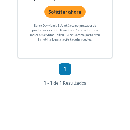
Solicitar ahora
Banco Davivienda S.A. actúa como prestador de
productos y servicios financieros. Ciencuadras, una
marca de Servicios Bolívar S.A actúa como portal web
inmobiliario para la oferta de inmuebles.
1
1 - 1 de 1 Resultados