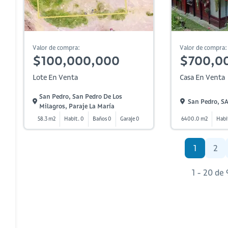
Valor de compra:
Valor de compra:
$100,000,000
$700,0
Lote En Venta
Casa En Venta
San Pedro, San Pedro De Los
San Pedro, 
Milagros, Paraje La María
58.3 m2
Habit. 0
Baños 0
Garaje 0
6400.0 m2
Habi
1
2
1 - 20 de