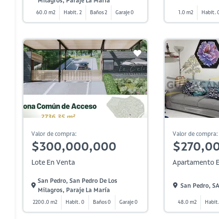
Milagros, Paraje La María
60.0 m2
Habit. 2
Baños 2
Garaje 0
1.0 m2
Habit. 
Valor de compra:
Valor de compra:
$300,000,000
$270,0
Lote En Venta
Apartamento E
San Pedro, San Pedro De Los
San Pedro, 
Milagros, Paraje La María
2200.0 m2
Habit. 0
Baños 0
Garaje 0
48.0 m2
Habit.