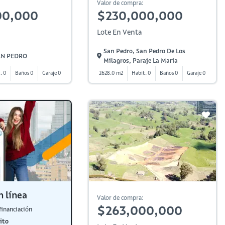
Valor de compra:
00,000
$230,000,000
Lote En Venta
San Pedro, San Pedro De Los
SAN PEDRO
Milagros, Paraje La María
. 0
Baños 0
Garaje 0
2628.0 m2
Habit. 0
Baños 0
Garaje 0
n línea
Valor de compra:
$263,000,000
financiación
ito