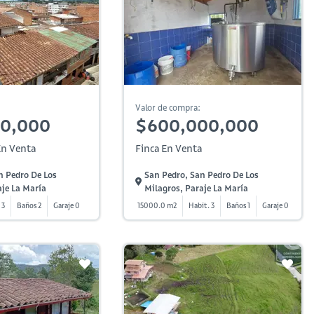
Valor de compra:
00,000
$600,000,000
n Venta
Finca En Venta
n Pedro De Los
San Pedro, San Pedro De Los
aje La María
Milagros, Paraje La María
 3
Baños 2
Garaje 0
15000.0 m2
Habit. 3
Baños 1
Garaje 0