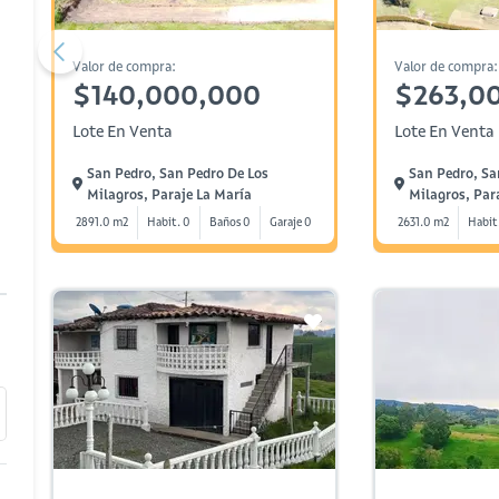
Valor de compra:
Valor de compra:
$140,000,000
$263,0
Lote En Venta
Lote En Venta
San Pedro, San Pedro De Los
San Pedro, Sa
Milagros, Paraje La María
Milagros, Par
2891.0 m2
Habit. 0
Baños 0
Garaje 0
2631.0 m2
Habit