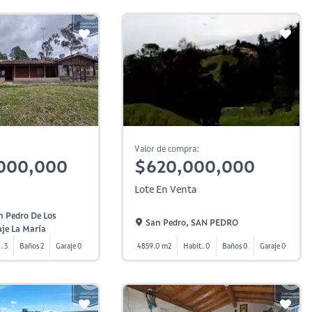
Valor de compra:
,000,000
$620,000,000
Lote En Venta
n Pedro De Los
San Pedro, SAN PEDRO
aje La María
. 3
Baños 2
Garaje 0
4859.0 m2
Habit. 0
Baños 0
Garaje 0