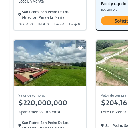
Lote En Venta
Facil y rapido
aplican tyc
San Pedro, San Pedro De Los
Milagros, Paraje La María
Solici
2891.0 m2
Habit. 0
Baños 0
Garaje 0
Valor de compra:
Valor de compra:
$220,000,000
$204,16
Apartamento En Venta
Lote En Venta
San Pedro, San Pedro De Los
San Pedro, 