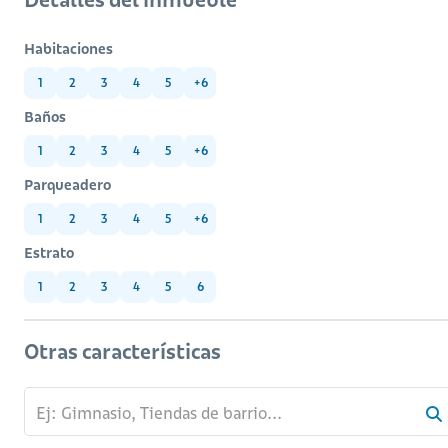
Habitaciones
1
2
3
4
5
+6
Baños
1
2
3
4
5
+6
Parqueadero
1
2
3
4
5
+6
Estrato
1
2
3
4
5
6
Otras características