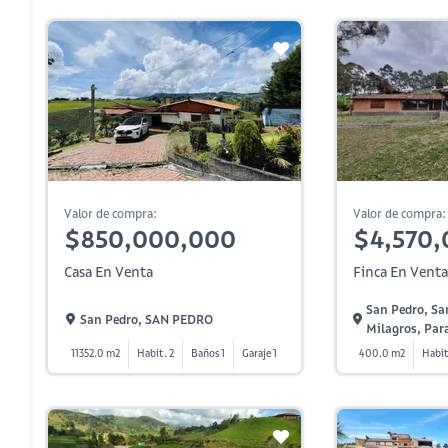
Valor de compra:
Valor de compra:
$850,000,000
$4,570
Casa En Venta
Finca En Venta
San Pedro, Sa
San Pedro, SAN PEDRO
Milagros, Par
11352.0 m2
Habit. 2
Baños 1
Garaje 1
400.0 m2
Habit