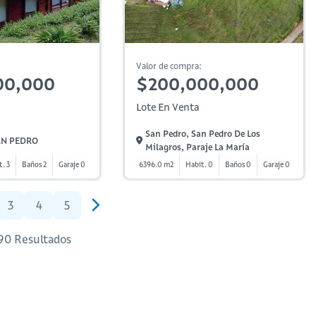
Valor de compra:
00,000
$200,000,000
Lote En Venta
San Pedro, San Pedro De Los
SAN PEDRO
Milagros, Paraje La María
t. 3
Baños 2
Garaje 0
6396.0 m2
Habit. 0
Baños 0
Garaje 0
3
4
5
 90 Resultados