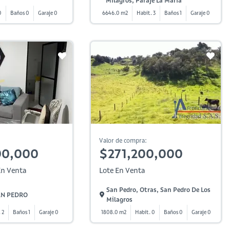
Milagros, Paraje La María
0
Baños 0
Garaje 0
6646.0 m2
Habit. 3
Baños 1
Garaje 0
Valor de compra:
00,000
$271,200,000
n Venta
Lote En Venta
San Pedro, Otras, San Pedro De Los
SAN PEDRO
Milagros
 2
Baños 1
Garaje 0
1808.0 m2
Habit. 0
Baños 0
Garaje 0