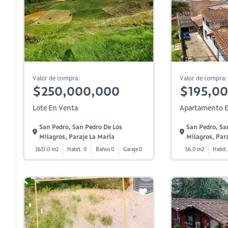
Valor de compra:
Valor de compra:
$250,000,000
$195,0
Lote En Venta
Apartamento E
San Pedro, San Pedro De Los
San Pedro, Sa
Milagros, Paraje La María
Milagros, Par
2631.0 m2
Habit. 0
Baños 0
Garaje 0
56.0 m2
Habit.