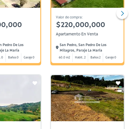
Valor de compra:
00,000
$220,000,000
Apartamento En Venta
n Pedro De Los
San Pedro, San Pedro De Los
aje La María
Milagros, Paraje La María
. 0
Baños 0
Garaje 0
60.0 m2
Habit. 2
Baños 2
Garaje 0