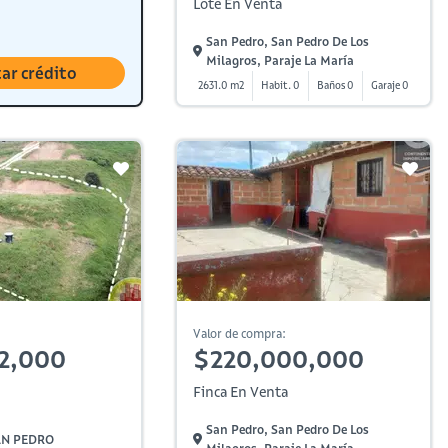
Lote En Venta
San Pedro, San Pedro De Los
Milagros, Paraje La María
tar crédito
2631.0 m2
Habit. 0
Baños 0
Garaje 0
Valor de compra:
2,000
$220,000,000
Finca En Venta
San Pedro, San Pedro De Los
SAN PEDRO