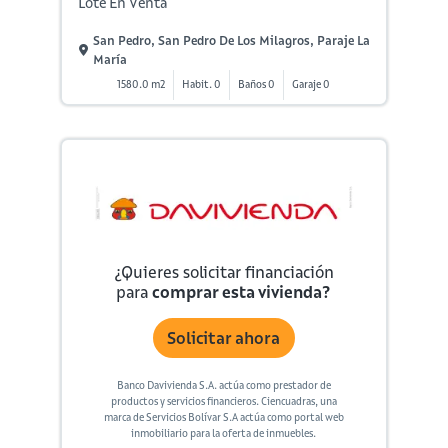
Lote En Venta
San Pedro, San Pedro De Los Milagros, Paraje La
María
1580.0 m2
Habit. 0
Baños 0
Garaje 0
¿Quieres solicitar financiación
para
comprar esta vivienda?
Solicitar ahora
Banco Davivienda S.A. actúa como prestador de
productos y servicios financieros. Ciencuadras, una
marca de Servicios Bolívar S.A actúa como portal web
inmobiliario para la oferta de inmuebles.