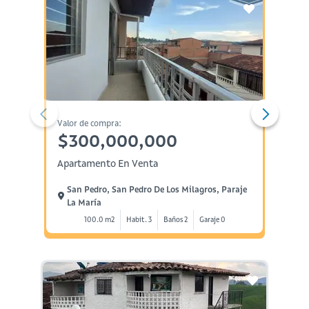
Valor de compra:
Valor d
$300,000,000
$28
Apartamento En Venta
Aparta
San Pedro, San Pedro De Los Milagros, Paraje
San P
La María
La M
100.0 m2
Habit. 3
Baños 2
Garaje 0