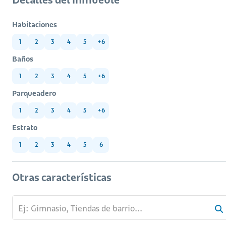
Habitaciones
1
2
3
4
5
+6
Baños
1
2
3
4
5
+6
Parqueadero
1
2
3
4
5
+6
Estrato
1
2
3
4
5
6
Otras características