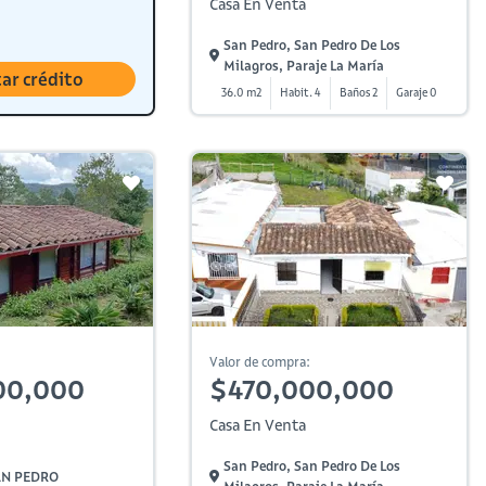
Casa En Venta
San Pedro, San Pedro De Los
Milagros, Paraje La María
tar crédito
36.0 m2
Habit. 4
Baños 2
Garaje 0
Valor de compra:
00,000
$470,000,000
Casa En Venta
San Pedro, San Pedro De Los
SAN PEDRO