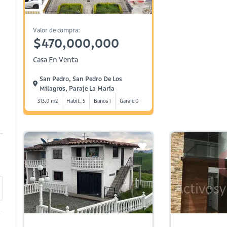
Valor de compra:
$470,000,000
Casa En Venta
San Pedro, San Pedro De Los
Milagros, Paraje La María
313.0 m2
Habit. 5
Baños 1
Garaje 0