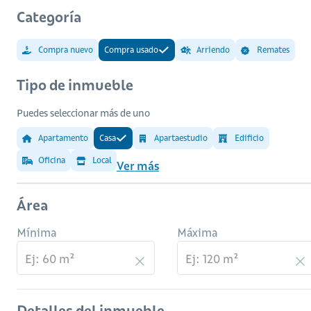
Categoría
Compra nuevo
Compra usado
Arriendo
Remates
Tipo de inmueble
Puedes seleccionar más de uno
Apartamento
Casa
Apartaestudio
Edificio
Oficina
Local
Ver más
Área
Mínima
Máxima
Detalles del inmueble