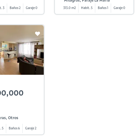
Milagros, Paraje La María
t. 3
Baños 2
Garaje 0
313.0 m2
Habit. 5
Baños 1
Garaje 0
00,000
ras, Otros
. 5
Baños 6
Garaje 2