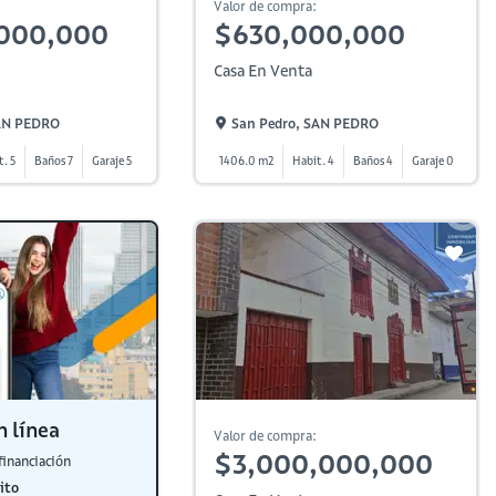
Valor de compra:
,000,000
$630,000,000
Casa En Venta
SAN PEDRO
San Pedro, SAN PEDRO
t. 5
Baños 7
Garaje 5
1406.0 m2
Habit. 4
Baños 4
Garaje 0
n línea
Valor de compra:
$3,000,000,000
financiación
ito