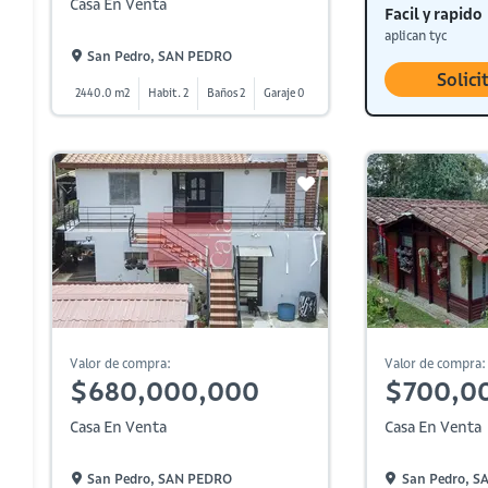
Casa En Venta
Facil y rapido
aplican tyc
San Pedro, SAN PEDRO
Solici
2440.0 m2
Habit. 2
Baños 2
Garaje 0
Valor de compra:
Valor de compra:
$680,000,000
$700,0
Casa En Venta
Casa En Venta
San Pedro, SAN PEDRO
San Pedro, 