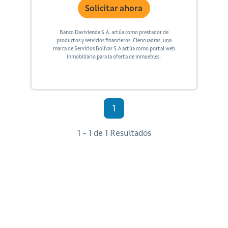
Solicitar ahora
Banco Davivienda S.A. actúa como prestador de
productos y servicios financieros. Ciencuadras, una
marca de Servicios Bolívar S.A actúa como portal web
inmobiliario para la oferta de inmuebles.
1
1 - 1 de 1 Resultados