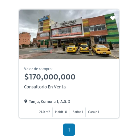
Valor de compra:
$170,000,000
Consultorio En Venta
Tunja, Comuna 1, A.s.d
21.0 m2
Habit. 0
Baños 1
Garaje 1
1