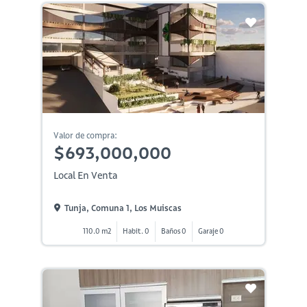
Valor de compra:
$693,000,000
Local En Venta
Tunja, Comuna 1, Los Muiscas
110.0 m2
Habit. 0
Baños 0
Garaje 0