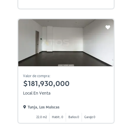
Valor de compra:
$181,930,000
Local En Venta
Tunja, Los Muiscas
22.0 m2
Habit. 0
Baños 0
Garaje 0