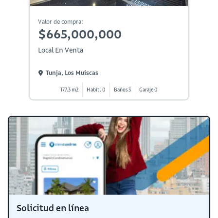
Valor de compra:
$665,000,000
Local En Venta
Tunja, Los Muiscas
177.3 m2
Habit. 0
Baños 3
Garaje 0
Solicitud en línea