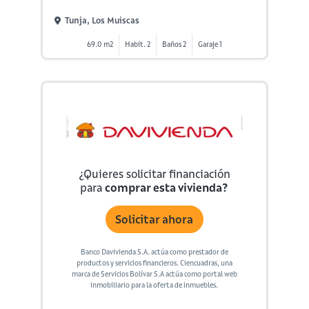
Tunja, Los Muiscas
69.0 m2
Habit. 2
Baños 2
Garaje 1
¿Quieres solicitar financiación
para
comprar esta vivienda?
Solicitar ahora
Banco Davivienda S.A. actúa como prestador de
productos y servicios financieros. Ciencuadras, una
marca de Servicios Bolívar S.A actúa como portal web
inmobiliario para la oferta de inmuebles.