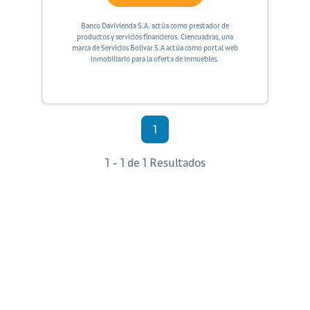
Banco Davivienda S.A. actúa como prestador de
productos y servicios financieros. Ciencuadras, una
marca de Servicios Bolívar S.A actúa como portal web
inmobiliario para la oferta de inmuebles.
1
1 - 1 de 1 Resultados