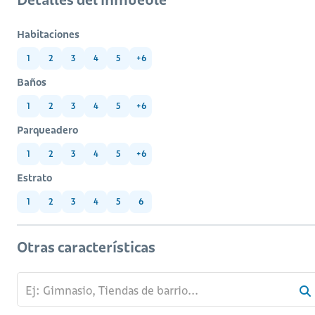
Habitaciones
1
2
3
4
5
+6
Baños
1
2
3
4
5
+6
Parqueadero
1
2
3
4
5
+6
Estrato
1
2
3
4
5
6
Otras características