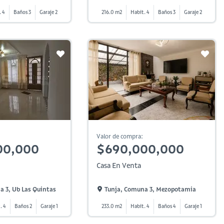
. 4
Baños 3
Garaje 2
216.0 m2
Habit. 4
Baños 3
Garaje 2
Valor de compra:
00,000
$690,000,000
Casa En Venta
a 3, Ub Las Quintas
Tunja, Comuna 3, Mezopotamia
. 4
Baños 2
Garaje 1
233.0 m2
Habit. 4
Baños 4
Garaje 1