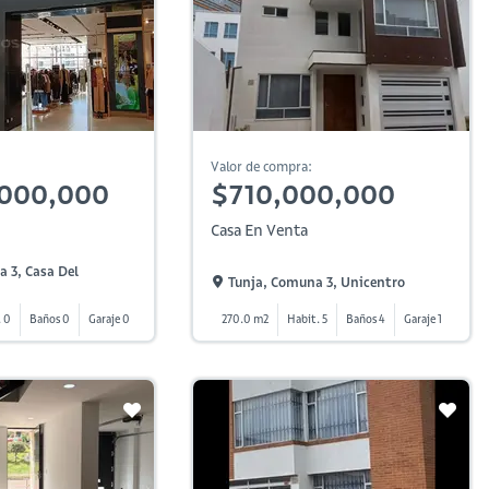
Valor de compra:
,000,000
$710,000,000
Casa En Venta
 3, Casa Del
Tunja, Comuna 3, Unicentro
. 0
Baños 0
Garaje 0
270.0 m2
Habit. 5
Baños 4
Garaje 1