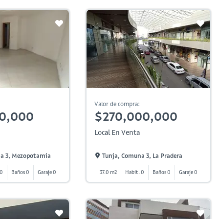
Valor de compra:
00,000
$270,000,000
Local En Venta
a 3, Mezopotamia
Tunja, Comuna 3, La Pradera
 0
Baños 0
Garaje 0
37.0 m2
Habit. 0
Baños 0
Garaje 0