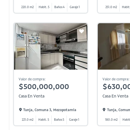
220.0 m2
Habit. 5
Baños 4
Garaje 1
251.0 m2
Habit
Valor de compra:
Valor de compra:
$500,000,000
$630,0
Casa En Venta
Casa En Venta
Tunja, Comuna 3, Mezopotamia
Tunja, Comun
221.0 m2
Habit. 5
Baños 5
Garaje 1
180.0 m2
Habit