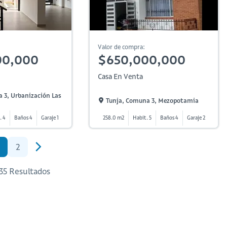
Valor de compra:
00,000
$650,000,000
Casa En Venta
 3, Urbanización Las
Tunja, Comuna 3, Mezopotamia
. 4
Baños 4
Garaje 1
258.0 m2
Habit. 5
Baños 4
Garaje 2
2
 35 Resultados