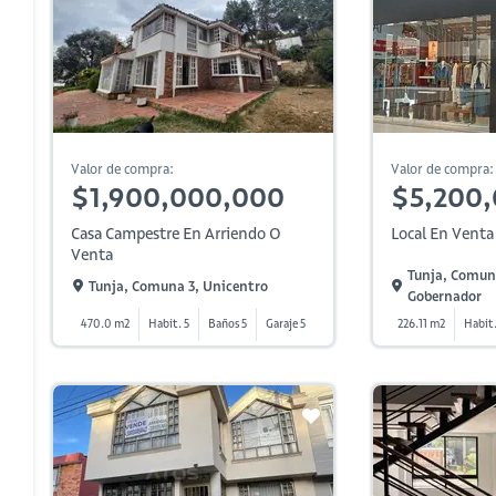
Valor de compra:
Valor de compra:
$1,900,000,000
$5,200
Casa Campestre En Arriendo O
Local En Venta
Venta
Tunja, Comuna
Tunja, Comuna 3, Unicentro
Gobernador
470.0 m2
Habit. 5
Baños 5
Garaje 5
226.11 m2
Habit