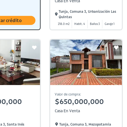
Casa En Venta
Tunja, Comuna 3, Urbanización Las
Quintas
tar crédito
218.0 m2
Habit. 4
Baños 3
Garaje 1
Valor de compra:
00,000
$650,000,000
Casa En Venta
a 3, Santa Inés
Tunja, Comuna 3, Mezopotamia