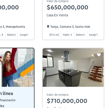
Valor de compra:
00,000
$650,000,000
Casa En Venta
a 3, Mezopotamia
Tunja, Comuna 3, Santa Inés
. 8
Baños 5
Garaje 1
215.0 m2
Habit. 4
Baños 4
Garaje 1
n línea
Valor de compra:
$710,000,000
financiación
ito