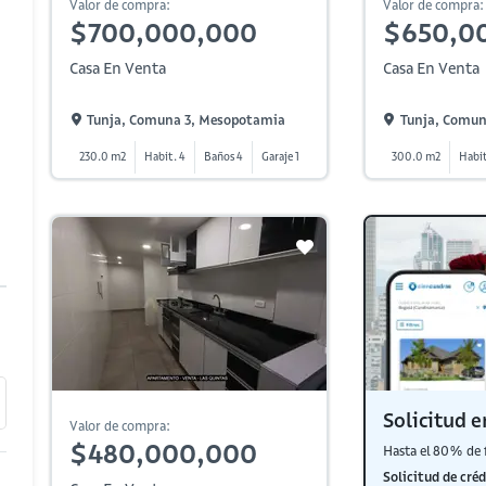
Valor de compra:
Valor de compra:
$700,000,000
$650,0
Casa En Venta
Casa En Venta
Tunja, Comuna 3, Mesopotamia
Tunja, Comun
230.0 m2
Habit. 4
Baños 4
Garaje 1
300.0 m2
Habit
Solicitud e
Valor de compra:
$480,000,000
Hasta el 80% de 
Solicitud de créd