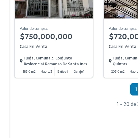
Valor de compra:
Valor de compra:
$750,000,000
$720,0
Casa En Venta
Casa En Venta
Tunja, Comuna 3, Conjunto
Tunja, Comuna
Residencial Remanso De Santa Ines
Quintas
185.0 m2
Habit. 3
Baños 4
Garaje 1
205.0 m2
Habit
1
1 - 20 de