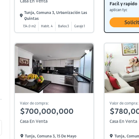
Casa En Venta
Facil y rapido
aplican tyc
Tunja, Comuna 3, Urbanización Las
Quintas
Solici
134.0 m2
Habit. 4
Baños 3
Garaje 1
Valor de compra:
Valor de compra:
$700,000,000
$780,0
Casa En Venta
Casa En Venta
Tunja, Comuna 3, 15 De Mayo
Tunja, Comun