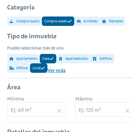
Categoría
Compra nuevo
Compra usado
Arriendo
Remates
Tipo de inmueble
Puedes seleccionar más de uno
Apartamento
Casa
Apartaestudio
Edificio
Oficina
Local
Ver más
Área
Mínima
Máxima
Detalles del inmueble