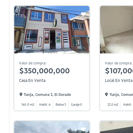
Valor de compra:
Valor de compra:
$350,000,000
$107,0
Casa En Venta
Local En Venta
Tunja, Comuna 3, El Dorado
Tunja, Comun
160.0 m2
Habit. 6
Baños 3
Garaje 0
22.0 m2
Habit.