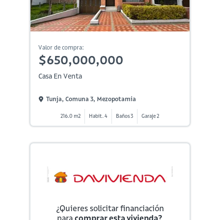
Valor de compra:
$650,000,000
Casa En Venta
Tunja, Comuna 3, Mezopotamia
216.0 m2
Habit. 4
Baños 3
Garaje 2
¿Quieres solicitar financiación
para
comprar esta vivienda?