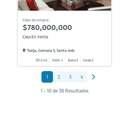
Valor de compra:
$780,000,000
Casa En Venta
Tunja, Comuna 3, Santa Inés
251.0 m2
Habit. 4
Baños 3
Garaje 2
1
2
3
4
1 - 10 de 38 Resultados