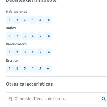
Habitaciones
1
2
3
4
5
+6
Baños
1
2
3
4
5
+6
Parqueadero
1
2
3
4
5
+6
Estrato
1
2
3
4
5
6
Otras características