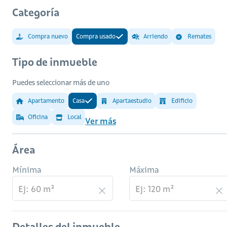
Categoría
Compra nuevo
Compra usado
Arriendo
Remates
Tipo de inmueble
Puedes seleccionar más de uno
Apartamento
Casa
Apartaestudio
Edificio
Oficina
Local
Ver más
Área
Mínima
Máxima
Detalles del inmueble