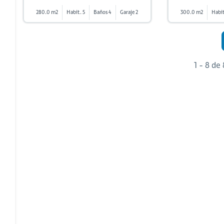
280.0 m2
Habit. 5
Baños 4
Garaje 2
300.0 m2
Habit
1 - 8 de