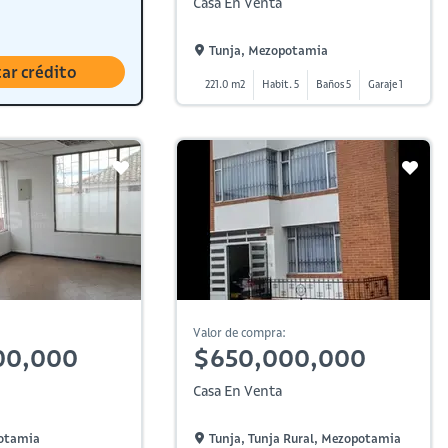
Casa En Venta
Tunja, Mezopotamia
tar crédito
221.0 m2
Habit. 5
Baños 5
Garaje 1
Valor de compra:
00,000
$650,000,000
Casa En Venta
otamia
Tunja, Tunja Rural, Mezopotamia