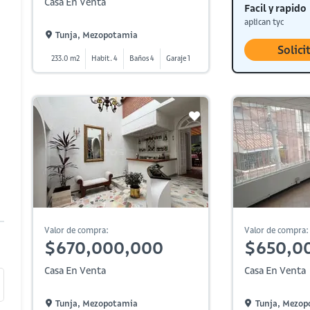
Casa En Venta
Facil y rapido
aplican tyc
Tunja, Mezopotamia
Solici
233.0 m2
Habit. 4
Baños 4
Garaje 1
Valor de compra:
Valor de compra:
$670,000,000
$650,0
Casa En Venta
Casa En Venta
Tunja, Mezopotamia
Tunja, Mezop