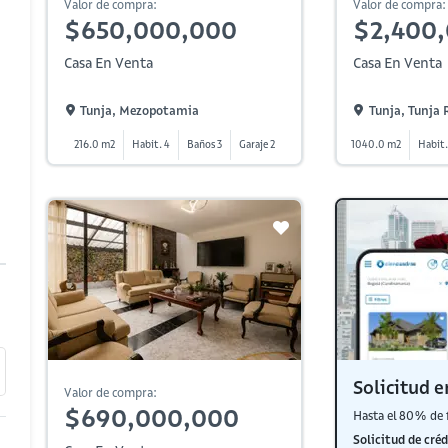
Valor de compra:
Valor de compra:
$650,000,000
$2,400
Casa En Venta
Casa En Venta
Tunja, Mezopotamia
Tunja, Tunja
216.0 m2
Habit. 4
Baños 3
Garaje 2
1040.0 m2
Habit.
Solicitud e
Valor de compra:
$690,000,000
Hasta el 80% de 
Solicitud de créd