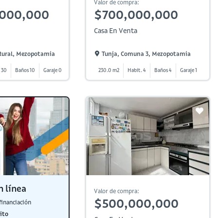
Valor de compra:
,000,000
$700,000,000
Casa En Venta
 Rural, Mezopotamia
Tunja, Comuna 3, Mezopotamia
 30
Baños 10
Garaje 0
230.0 m2
Habit. 4
Baños 4
Garaje 1
n línea
Valor de compra:
$500,000,000
financiación
ito