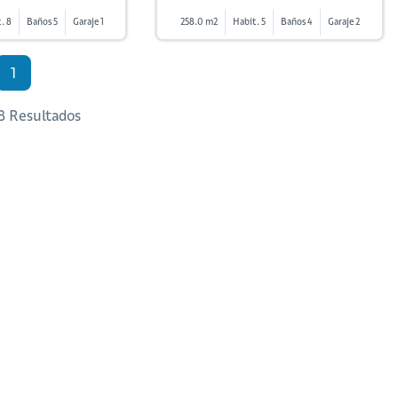
. 8
Baños 5
Garaje 1
258.0 m2
Habit. 5
Baños 4
Garaje 2
1
 8 Resultados