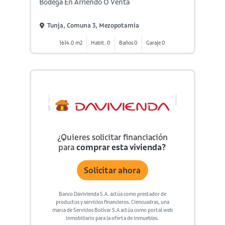
Bodega En Arriendo O Venta
Tunja, Comuna 3, Mezopotamia
1614.0 m2
Habit. 0
Baños 0
Garaje 0
¿Quieres solicitar financiación
para
comprar esta vivienda?
Solicitar ahora
Banco Davivienda S.A. actúa como prestador de
productos y servicios financieros. Ciencuadras, una
marca de Servicios Bolívar S.A actúa como portal web
inmobiliario para la oferta de inmuebles.