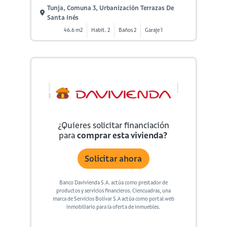
Tunja, Comuna 3, Urbanización Terrazas De
Santa Inés
46.6 m2
Habit. 2
Baños 2
Garaje 1
¿Quieres solicitar financiación
para
comprar esta vivienda?
Solicitar ahora
Banco Davivienda S.A. actúa como prestador de
productos y servicios financieros. Ciencuadras, una
marca de Servicios Bolívar S.A actúa como portal web
inmobiliario para la oferta de inmuebles.