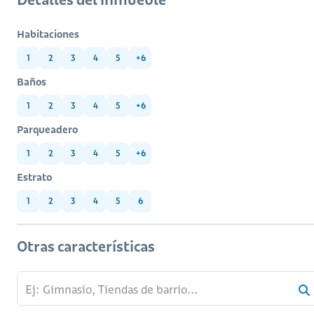
Habitaciones
1
2
3
4
5
+6
Baños
1
2
3
4
5
+6
Parqueadero
1
2
3
4
5
+6
Estrato
1
2
3
4
5
6
Otras características