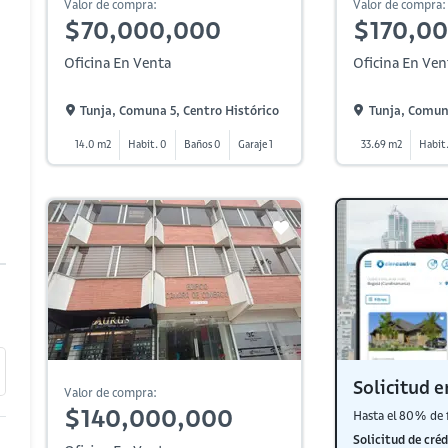
Valor de compra:
Valor de compra:
$70,000,000
$170,0
Oficina En Venta
Oficina En Ven
Tunja, Comuna 5, Centro Histórico
Tunja, Comuna
14.0 m2
Habit. 0
Baños 0
Garaje 1
33.69 m2
Habit
Solicitud e
Valor de compra:
$140,000,000
Hasta el 80% de 
Solicitud de créd