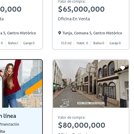
Valor de compra:
00,000
$65,000,000
ta
Oficina En Venta
 5, Centro Histórico
Tunja, Comuna 5, Centro Histórico
. 0
Baños 1
Garaje 0
13.0 m2
Habit. 0
Baños 0
Garaje 0
n línea
Valor de compra:
$80,000,000
financiación
ito