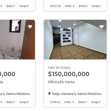
 0
Baños 1
Garaje 0
496.0 m2
Habit. 0
Baños 3
Garaje 2
Valor de compra:
0,000
$150,000,000
ta
Oficina En Venta
 5, Centro Histórico
Tunja, Comuna 5, Centro Histórico
 0
Baños 1
Garaje 0
37.99 m2
Habit. 0
Baños 1
Garaje 0