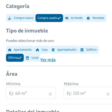
Categoría
Compra nuevo
Compra usado
Arriendo
Remates
Tipo de inmueble
Puedes seleccionar más de uno
Apartamento
Casa
Apartaestudio
Edificio
Oficina
Local
Ver más
Área
Mínima
Máxima
Detalles del inmueble