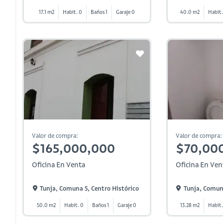
17.1 m2
Habit. 0
Baños 1
Garaje 0
40.0 m2
Habit.
Valor de compra:
Valor de compra:
$165,000,000
$70,00
Oficina En Venta
Oficina En Ven
Tunja, Comuna 5, Centro Histórico
Tunja, Comuna
50.0 m2
Habit. 0
Baños 1
Garaje 0
13.28 m2
Habit.