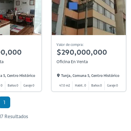
Valor de compra:
00,000
$290,000,000
ta
Oficina En Venta
 5, Centro Histórico
Tunja, Comuna 5, Centro Histórico
 0
Baños 0
Garaje 0
47.0 m2
Habit. 0
Baños 0
Garaje 0
1
 17 Resultados