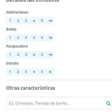
Habitaciones
1
2
3
4
5
+6
Baños
1
2
3
4
5
+6
Parqueadero
1
2
3
4
5
+6
Estrato
1
2
3
4
5
6
Otras características