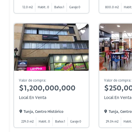
12.0 m2
Habit. 0
Baños 1
Garaje 0
800.0 m2
Habit.
Valor de compra:
Valor de compra:
$1,200,000,000
$250,0
Local En Venta
Local En Venta
Tunja, Centro Histórico
Tunja, Centro
229.0 m2
Habit. 0
Baños 1
Garaje 0
29.04 m2
Habit