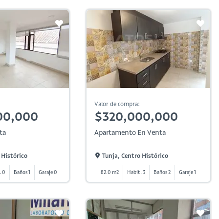
Valor de compra:
00,000
$320,000,000
ta
Apartamento En Venta
 Histórico
Tunja, Centro Histórico
. 0
Baños 1
Garaje 0
82.0 m2
Habit. 3
Baños 2
Garaje 1