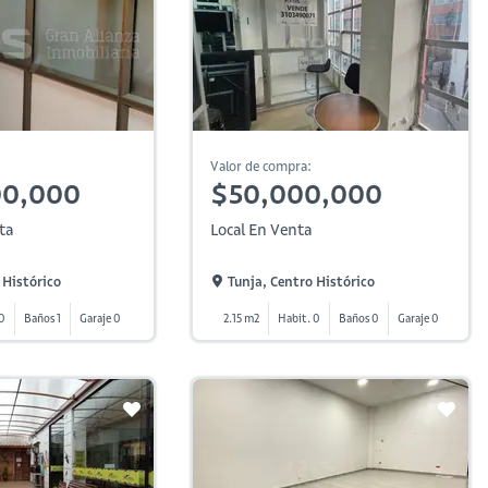
Valor de compra:
00,000
$50,000,000
ta
Local En Venta
 Histórico
Tunja, Centro Histórico
 0
Baños 1
Garaje 0
2.15 m2
Habit. 0
Baños 0
Garaje 0