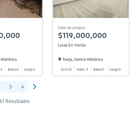
Valor de compra:
0,000
$119,000,000
Local En Venta
 Histórico
Tunja, Centro Histórico
 0
Baños 0
Garaje 0
32.0 m2
Habit. 0
Baños 0
Garaje 0
3
4
 61 Resultados