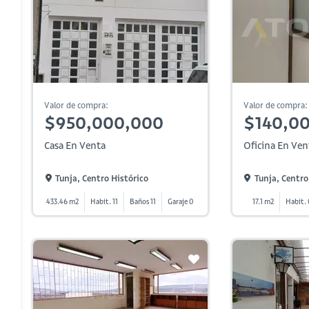
Valor de compra:
Valor de compra:
$950,000,000
$140,0
Casa En Venta
Oficina En Ven
Tunja, Centro Histórico
Tunja, Centro
433.46 m2
Habit. 11
Baños 11
Garaje 0
17.1 m2
Habit.