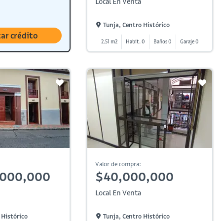
Local En Venta
Tunja, Centro Histórico
tar crédito
2.51 m2
Habit. 0
Baños 0
Garaje 0
Valor de compra:
,000,000
$40,000,000
Local En Venta
 Histórico
Tunja, Centro Histórico