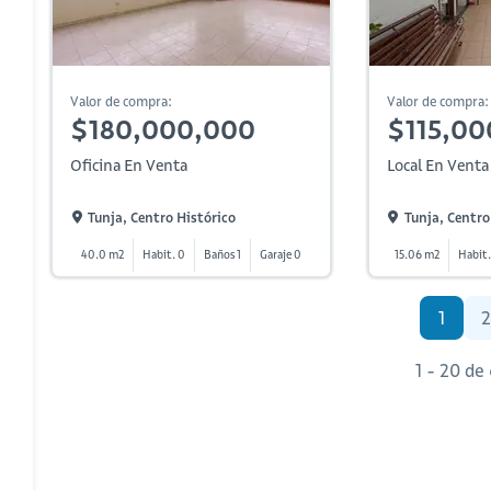
Valor de compra:
Valor de compra:
$180,000,000
$115,00
Oficina En Venta
Local En Venta
Tunja, Centro Histórico
Tunja, Centro
40.0 m2
Habit. 0
Baños 1
Garaje 0
15.06 m2
Habit.
1
2
1 - 20 de