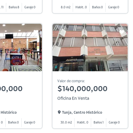
 11
Baños 8
Garaje 0
8.0 m2
Habit. 0
Baños 0
Garaje 0
Valor de compra:
00,000
$140,000,000
Oficina En Venta
 Histórico
Tunja, Centro Histórico
. 0
Baños 0
Garaje 0
30.0 m2
Habit. 0
Baños 1
Garaje 0