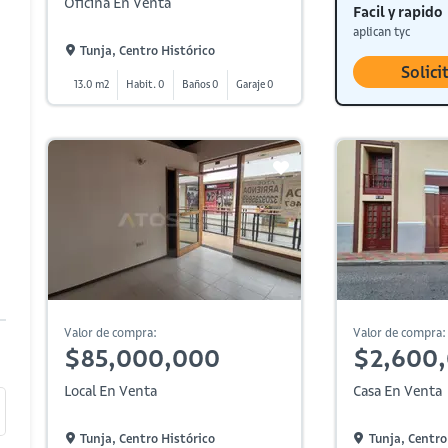
Oficina En Venta
Facil y rapido
aplican tyc
Tunja, Centro Histórico
Solici
13.0 m2
Habit. 0
Baños 0
Garaje 0
Valor de compra:
Valor de compra:
$85,000,000
$2,600
Local En Venta
Casa En Venta
Tunja, Centro Histórico
Tunja, Centro