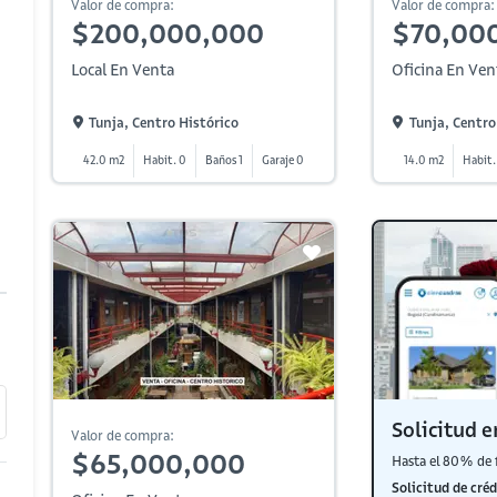
Valor de compra:
Valor de compra:
$200,000,000
$70,00
Local En Venta
Oficina En Ven
Tunja, Centro Histórico
Tunja, Centro
42.0 m2
Habit. 0
Baños 1
Garaje 0
14.0 m2
Habit.
Solicitud e
Valor de compra:
$65,000,000
Hasta el 80% de 
Solicitud de créd