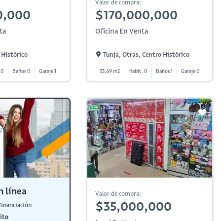
Valor de compra:
0,000
$170,000,000
ta
Oficina En Venta
 Histórico
Tunja, Otras, Centro Histórico
 0
Baños 0
Garaje 1
33.69 m2
Habit. 0
Baños 1
Garaje 0
n línea
Valor de compra:
$35,000,000
financiación
ito