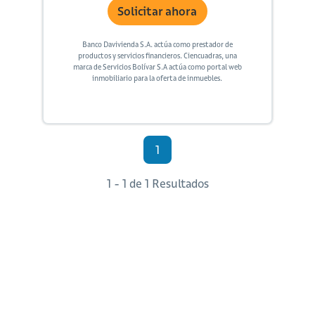
Solicitar ahora
Banco Davivienda S.A. actúa como prestador de
productos y servicios financieros. Ciencuadras, una
marca de Servicios Bolívar S.A actúa como portal web
inmobiliario para la oferta de inmuebles.
1
1 - 1 de 1 Resultados