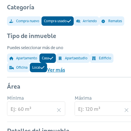
Categoría
Compra nuevo
Compra usado
Arriendo
Remates
Tipo de inmueble
Puedes seleccionar más de uno
Apartamento
Casa
Apartaestudio
Edificio
Oficina
Local
Ver más
Área
Mínima
Máxima
Detalles del inmueble