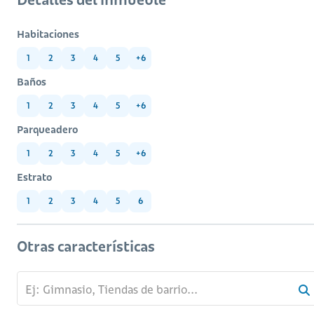
Habitaciones
1
2
3
4
5
+6
Baños
1
2
3
4
5
+6
Parqueadero
1
2
3
4
5
+6
Estrato
1
2
3
4
5
6
Otras características