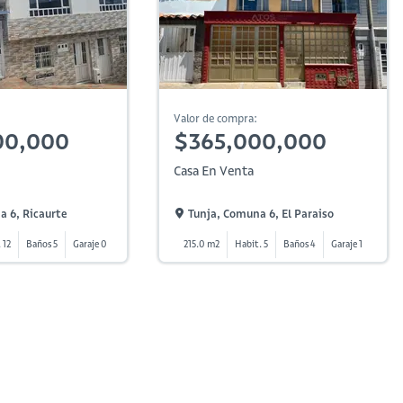
Valor de compra:
00,000
$365,000,000
Casa En Venta
a 6, Ricaurte
Tunja, Comuna 6, El Paraiso
 12
Baños 5
Garaje 0
215.0 m2
Habit. 5
Baños 4
Garaje 1