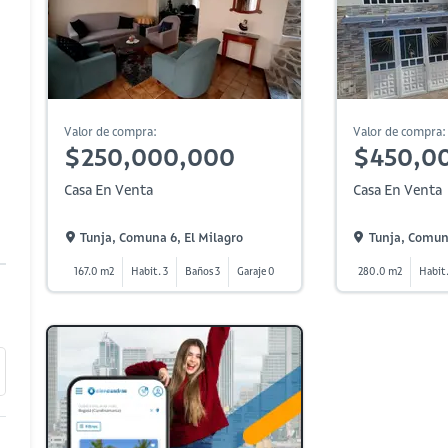
Valor de compra:
Valor de compra:
$250,000,000
$450,0
Casa En Venta
Casa En Venta
Tunja, Comuna 6, El Milagro
Tunja, Comun
167.0 m2
Habit. 3
Baños 3
Garaje 0
280.0 m2
Habit.