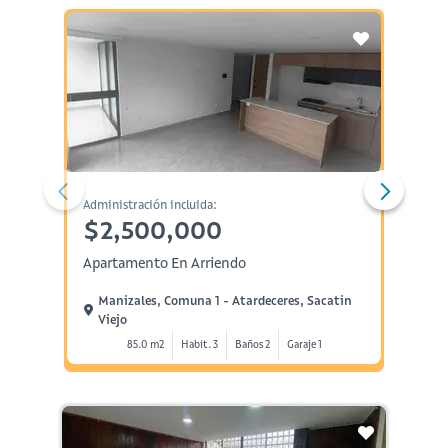
Administración incluida:
Administ
$2,500,000
$1,
Apartamento En Arriendo
Aparta
Manizales, Comuna 1 - Atardeceres, Sacatin
Mani
Viejo
Julio
85.0 m2
Habit. 3
Baños 2
Garaje 1