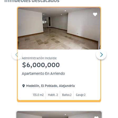
Inmuebles destacados
Administración incluida:
Administ
$6,000,000
$6,
Apartamento En Arriendo
Aparta
Medellín, El Poblado, Alejandria
Medel
135.0 m2
Habit. 2
Baños 2
Garaje 2
1