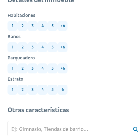
Habitaciones
1
2
3
4
5
+6
Baños
1
2
3
4
5
+6
Parqueadero
1
2
3
4
5
+6
Estrato
1
2
3
4
5
6
Otras características