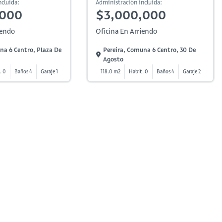
cluida:
Administración incluida:
,000
$3,000,000
iendo
Oficina En Arriendo
na 6 Centro, Plaza De
Pereira, Comuna 6 Centro, 30 De
Agosto
. 0
Baños 4
Garaje 1
118.0 m2
Habit. 0
Baños 4
Garaje 2