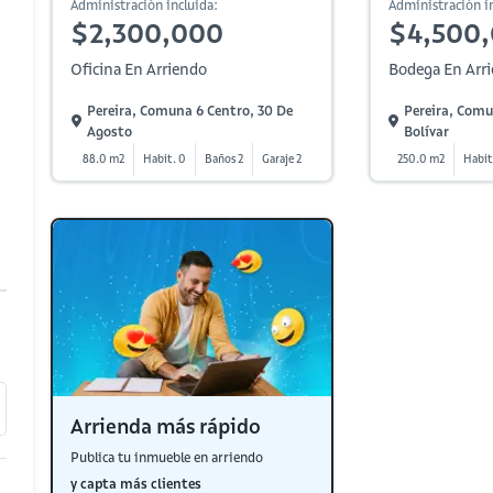
Administración incluida:
Administración in
$2,300,000
$4,500
Oficina En Arriendo
Bodega En Arr
Pereira, Comuna 6 Centro, 30 De
Pereira, Comu
Agosto
Bolívar
88.0 m2
Habit. 0
Baños 2
Garaje 2
250.0 m2
Habit
Arrienda más rápido
Publica tu inmueble en arriendo
y capta más clientes