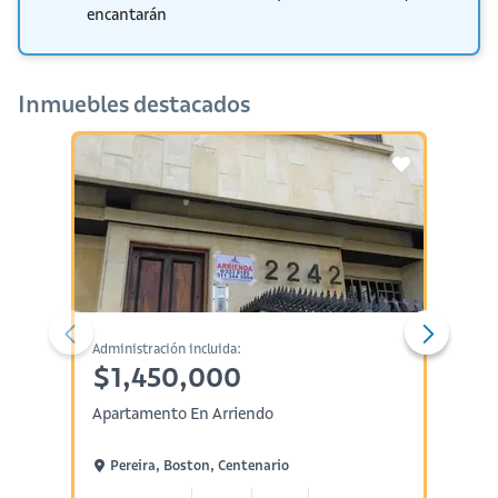
encantarán
Inmuebles destacados
Administración incluida:
Administ
$1,450,000
$1,
Apartamento En Arriendo
Aparta
Pereira, Boston, Centenario
Pere