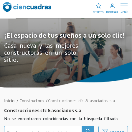
star_outline
REMATES
INGRESAR
MENÚ
¡El espacio de tus sueños a un solo clic!
Casa nueva y las mejores
constructoras en un solo
sitio.
Inicio /
Constructora /
Construcciones cfc & asociados s.a
Construcciones cfc & asociados s.a
No se encontraron coincidencias con la búsqueda filtrada