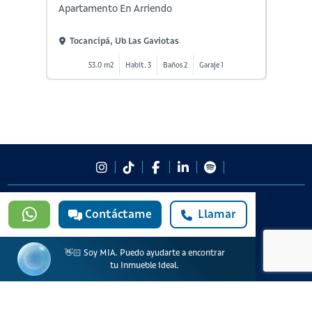
Apartamento En Arriendo
Aparta
Tocancipá, Ub Las Gaviotas
Tocan
53.0 m2
Habit. 3
Baños 2
Garaje 1
5
#923
Contáctame
Llamar
601 3905331
lineadesoporte923@serviciosbolivar.com
Canales de preferencia
👋🏻 Soy MIA. Puedo ayudarte a encontrar
Preguntas frecuentes
tu Inmueble ideal.
Políticas de Cookies