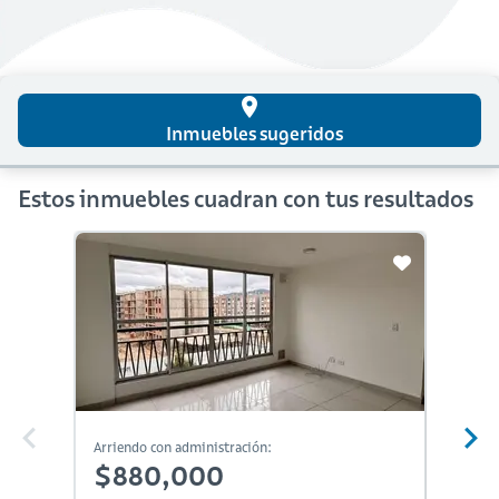
place
Inmuebles sugeridos
Estos inmuebles cuadran con tus resultados
Arriendo con administración:
Arriendo
$880,000
$85