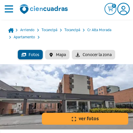
0
Arriendo
Tocancipá
Tocancipá
Cr Alta Morada
Apartamento
Fotos
Mapa
Conocer la zona
ver fotos