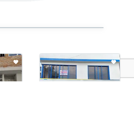
En Construcción
Arriendo con administración:
$850,000
Apartamento En Arriendo