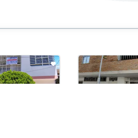
ción
En Construcción
con administración:
Arriendo con administración:
0,000
$850,000
ento En Arriendo
Apartamento En Arriendo