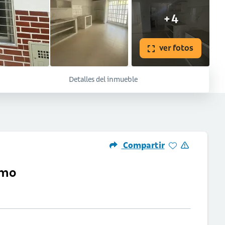
+4
ver fotos
Detalles del inmueble
Compartir
amo