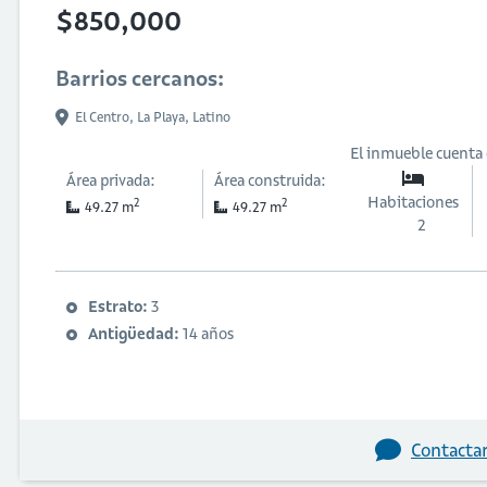
$850,000
Barrios cercanos:
El Centro,
La Playa,
Latino
El inmueble cuenta
Área privada:
Área construida:
Habitaciones
2
2
49.27 m
49.27 m
2
Estrato:
3
Antigüedad:
14 años
Contactar