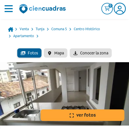
0
Venta
Tunja
Comuna 5
Centro Histórico
Apartamento
Fotos
Mapa
Conocer la zona
ver fotos