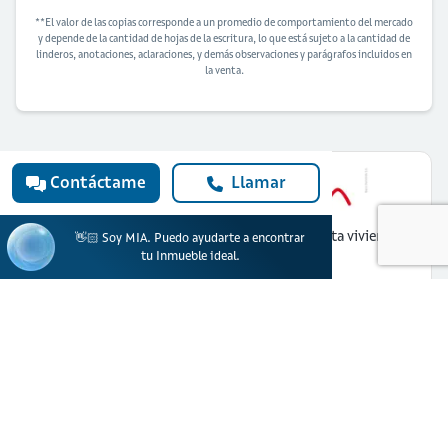
**El valor de las copias corresponde a un promedio de comportamiento del mercado
y depende de la cantidad de hojas de la escritura, lo que está sujeto a la cantidad de
linderos, anotaciones, aclaraciones, y demás observaciones y parágrafos incluidos en
la venta.
Contáctame
Llamar
¿Quieres solicitar financiación para
comprar esta vivienda?
👋🏻 Soy MIA. Puedo ayudarte a encontrar
tu Inmueble ideal.
Solicitar ahora
Banco Davivienda S.A. actúa como prestador de productos y servicios financieros.
Ciencuadras, una marca de Servicios Bolívar S.A actúa como portal web
inmobiliario para la oferta de inmuebles.