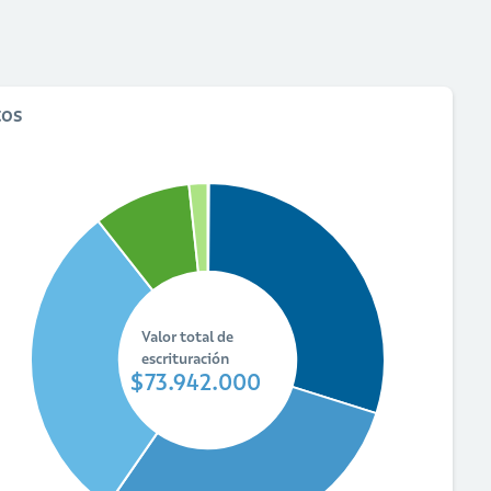
tos
Valor total de
escrituración
$73.942.000