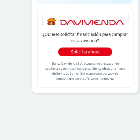
¿Quieres solicitar financiación para
comprar
esta vivienda?
Solicitar ahora
Banco Davivienda S.A. actúa como prestador de
productos y servicios financieros. Ciencuadras, una marca
de Servicios Bolívar S.A actúa como portal web
inmobiliario para la oferta de inmuebles.