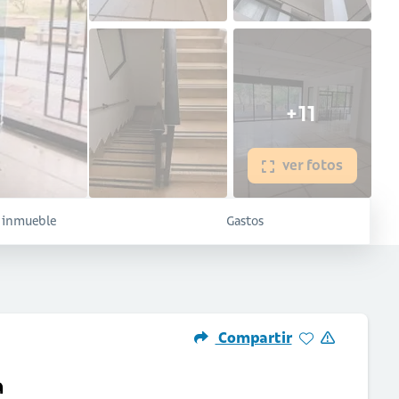
+11
ver fotos
l inmueble
Gastos
Compartir
a