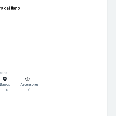
a del llano
 con:
Baños
Ascensores
6
0