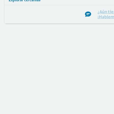
Explorar cercanías
¿Aún tie
¡Hablem