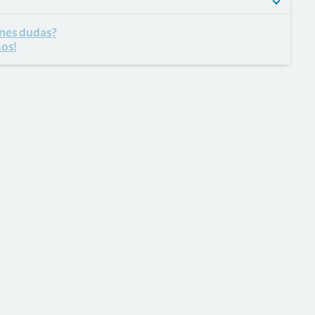
nes dudas?
os!