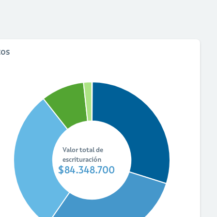
tos
Valor total de
escrituración
$84.348.700