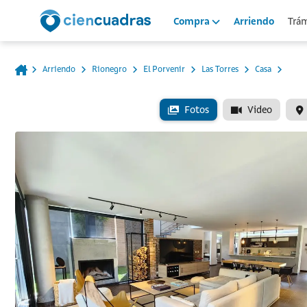
Arriendo
Trám
Compra
Arriendo
Rionegro
El Porvenir
Las Torres
Casa
Fotos
Video