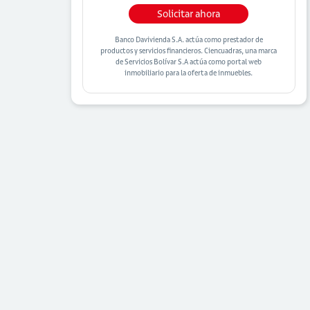
Solicitar ahora
Banco Davivienda S.A. actúa como prestador de
productos y servicios financieros. Ciencuadras, una marca
de Servicios Bolívar S.A actúa como portal web
inmobiliario para la oferta de inmuebles.