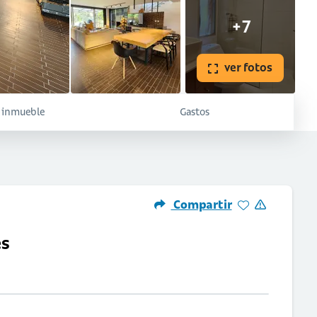
+7
ver fotos
l inmueble
Gastos
Compartir
es