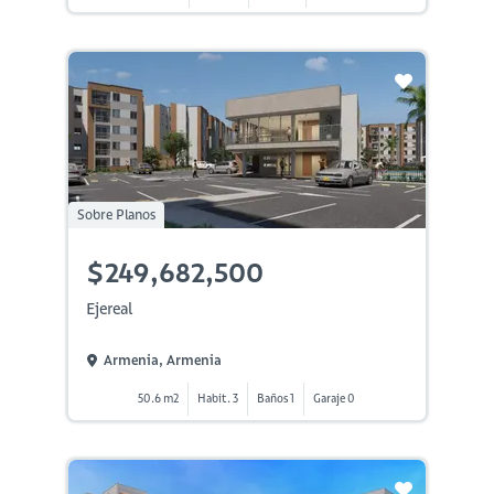
Sobre Planos
$249,682,500
Ejereal
Armenia, Armenia
50.6 m2
Habit. 3
Baños 1
Garaje 0