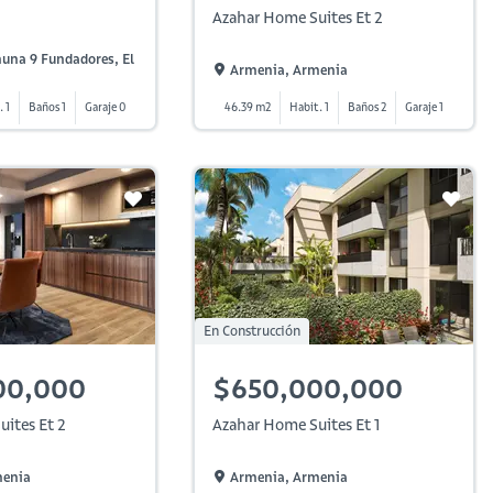
Azahar Home Suites Et 2
una 9 Fundadores, El
Armenia, Armenia
. 1
Baños 1
Garaje 0
46.39 m2
Habit. 1
Baños 2
Garaje 1
En Construcción
00,000
$650,000,000
ites Et 2
Azahar Home Suites Et 1
menia
Armenia, Armenia