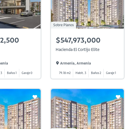
Sobre Planos
2,500
$547,973,000
Hacienda El Cortijo Elite
menia
Armenia, Armenia
 3
Baños 1
Garaje 0
79.18 m2
Habit. 3
Baños 2
Garaje 1