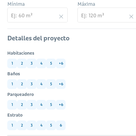
Mínima
Máxima
Detalles del proyecto
Habitaciones
1
2
3
4
5
+6
Baños
1
2
3
4
5
+6
Parqueadero
1
2
3
4
5
+6
Estrato
1
2
3
4
5
6