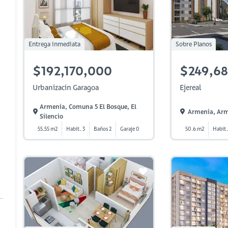
Entrega inmediata
Sobre Planos
$192,170,000
$249,68
Urbanizacin Garagoa
Ejereal
Armenia, Comuna 5 El Bosque, El
Armenia, Ar
Silencio
55.55 m2
Habit. 3
Baños 2
Garaje 0
50.6 m2
Habit.