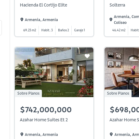
Hacienda El Cortijo Elite
Solterra
Armenia, Com
Armenia, Armenia
Coliseo
69.23 m2
Habit. 3
Baños 2
Garaje 1
46.42 m2
Habit
Sobre Planos
Sobre Planos
$742,000,000
$698,0
Azahar Home Suites Et 2
Azahar Home Su
Armenia, Armenia
Armenia, Ar