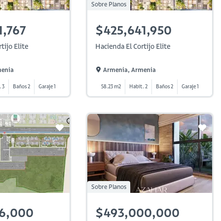
Sobre Planos
1,767
$425,641,950
tijo Elite
Hacienda El Cortijo Elite
menia
Armenia, Armenia
. 3
Baños 2
Garaje 1
58.23 m2
Habit. 2
Baños 2
Garaje 1
Sobre Planos
6,000
$493,000,000