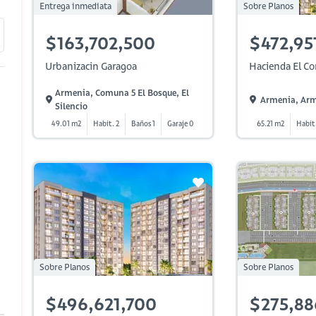
Entrega inmediata
Sobre Planos
$163,702,500
$472,95
Urbanizacin Garagoa
Hacienda El Cor
Armenia, Comuna 5 El Bosque, El
Armenia, Ar
Silencio
49.01 m2
Habit. 2
Baños 1
Garaje 0
65.21 m2
Habit
Sobre Planos
Sobre Planos
$496,621,700
$275,88