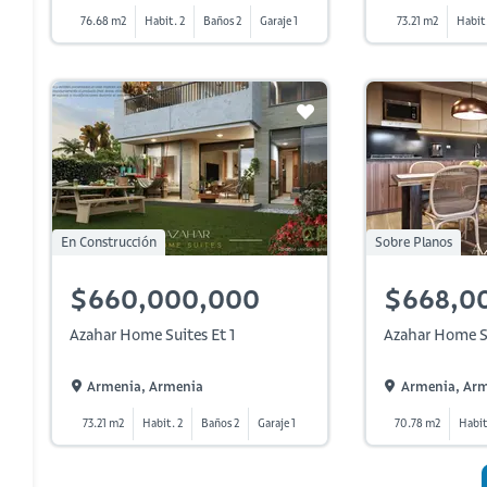
76.68 m2
Habit. 2
Baños 2
Garaje 1
73.21 m2
Habit.
En Construcción
Sobre Planos
$660,000,000
$668,0
Azahar Home Suites Et 1
Azahar Home Su
Armenia, Armenia
Armenia, Ar
73.21 m2
Habit. 2
Baños 2
Garaje 1
70.78 m2
Habit