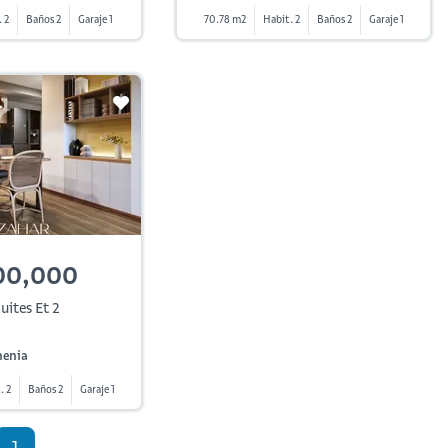
 2
Baños 2
Garaje 1
70.78 m2
Habit. 2
Baños 2
Garaje 1
00,000
ites Et 2
menia
. 2
Baños 2
Garaje 1
1