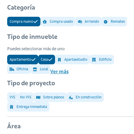
Categoría
Compra nuevo
Compra usado
Arriendo
Remates
Tipo de inmueble
Puedes seleccionar más de uno
Apartamento
Casa
Apartaestudio
Edificio
Oficina
Local
Ver más
Tipo de proyecto
VIS
No VIS
Sobre planos
En construcción
Entrega inmediata
Área