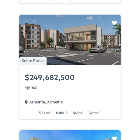
Sobre Planos
$249,682,500
Ejereal
Armenia, Armenia
50.6 m2
Habit. 3
Baños 1
Garaje 0