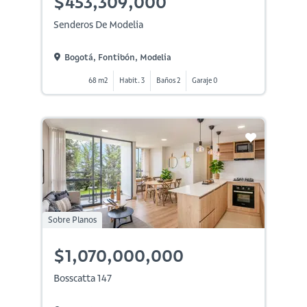
$453,309,000
Senderos De Modelia
Bogotá, Fontibón, Modelia
68 m2
Habit. 3
Baños 2
Garaje 0
Sobre Planos
$1,070,000,000
Bosscatta 147