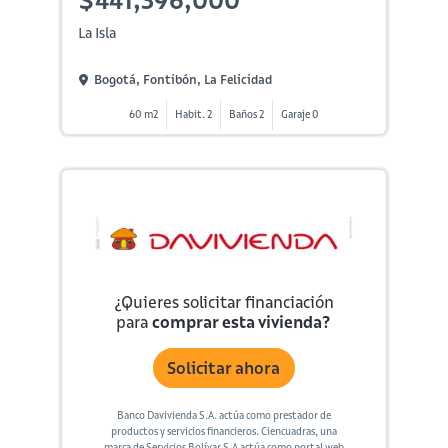
La Isla
Bogotá, Fontibón, La Felicidad
60 m2
Habit. 2
Baños 2
Garaje 0
¿Quieres solicitar financiación
para
comprar esta vivienda?
Solicitar ahora
Banco Davivienda S.A. actúa como prestador de
productos y servicios financieros. Ciencuadras, una
marca de Servicios Bolívar S.A actúa como portal web