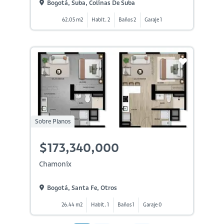
Bogotá, Suba, Colinas De Suba
62.05 m2
Habit. 2
Baños 2
Garaje 1
Sobre Planos
$173,340,000
Chamonix
Bogotá, Santa Fe, Otros
26.44 m2
Habit. 1
Baños 1
Garaje 0