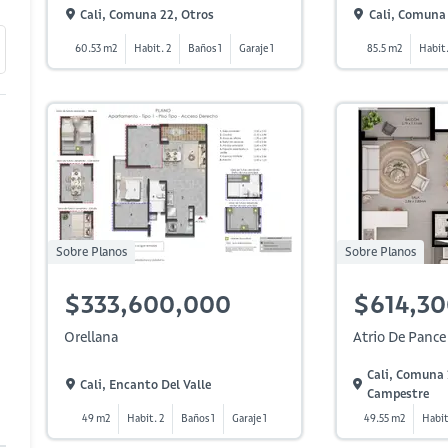
Cali, Comuna 22, Otros
Cali, Comuna 
60.53 m2
Habit. 2
Baños 1
Garaje 1
85.5 m2
Habit.
Sobre Planos
Sobre Planos
$333,600,000
$614,3
Orellana
Atrio De Pance
Cali, Comuna 
Cali, Encanto Del Valle
Campestre
49 m2
Habit. 2
Baños 1
Garaje 1
49.55 m2
Habit