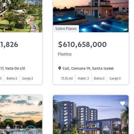
Sobre Planos
1,826
$610,658,000
Fiorino
7, Valle De Lili
Cali, Comuna 19, Santa Isabel
 3
Baños 2
Garaje 2
73.55 m2
Habit. 3
Baños 2
Garaje 0