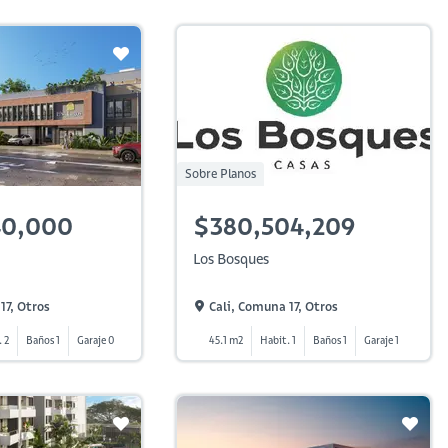
Sobre Planos
40,000
$380,504,209
Los Bosques
17, Otros
Cali, Comuna 17, Otros
 2
Baños 1
Garaje 0
45.1 m2
Habit. 1
Baños 1
Garaje 1