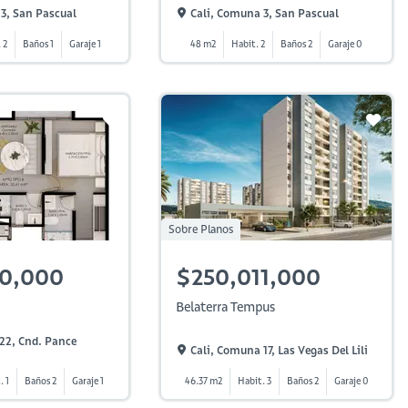
3, San Pascual
Cali, Comuna 3, San Pascual
 2
Baños 1
Garaje 1
48 m2
Habit. 2
Baños 2
Garaje 0
Sobre Planos
00,000
$250,011,000
Belaterra Tempus
22, Cnd. Pance
Cali, Comuna 17, Las Vegas Del Lili
. 1
Baños 2
Garaje 1
46.37 m2
Habit. 3
Baños 2
Garaje 0