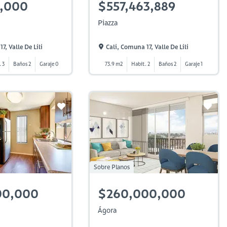
1,000
$557,463,889
Piazza
7, Valle De Lili
Cali, Comuna 17, Valle De Lili
 3
Baños 2
Garaje 0
73.9 m2
Habit. 2
Baños 2
Garaje 1
Sobre Planos
00,000
$260,000,000
Ágora