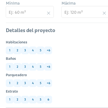
Mínima
Máxima
Detalles del proyecto
Habitaciones
1
2
3
4
5
+6
Baños
1
2
3
4
5
+6
Parqueadero
1
2
3
4
5
+6
Estrato
1
2
3
4
5
6