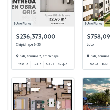
Sobre Planos
Sobre Planos
$236,373,000
$758,09
Chipichape 6-35
Loto
Cali, Comuna 2, Chipichape
Cali, Comuna 1
27.94 m2
Habit. 1
Baños 1
Garaje 0
105 m2
Habit.