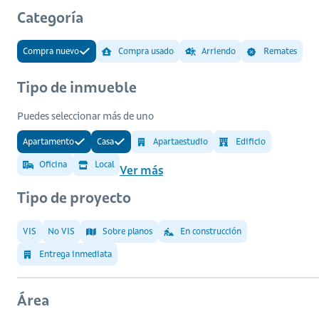
Categoría
Compra nuevo
Compra usado
Arriendo
Remates
Tipo de inmueble
Puedes seleccionar más de uno
Apartamento
Casa
Apartaestudio
Edificio
Oficina
Local
Ver más
Tipo de proyecto
VIS
No VIS
Sobre planos
En construcción
Entrega inmediata
Área