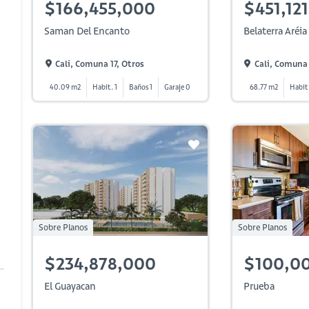
$166,455,000
$451,12
Saman Del Encanto
Belaterra Aréia
Cali, Comuna 17, Otros
Cali, Comuna 1
40.09 m2
Habit. 1
Baños 1
Garaje 0
68.77 m2
Habit.
Sobre Planos
Sobre Planos
$234,878,000
$100,0
El Guayacan
Prueba