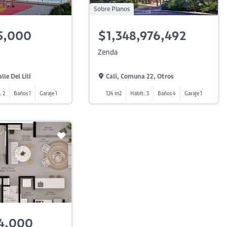
Sobre Planos
5,000
$1,348,976,492
Zenda
lle Del Lili
Cali, Comuna 22, Otros
. 2
Baños 1
Garaje 1
124 m2
Habit. 3
Baños 4
Garaje 1
4,000