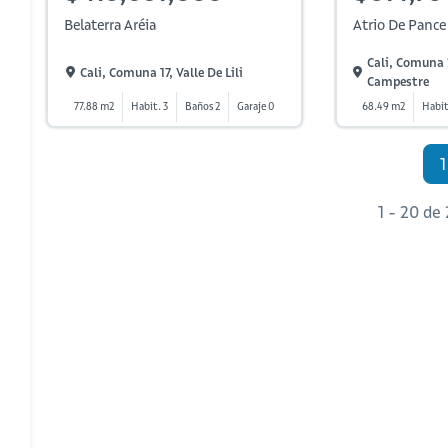
Belaterra Aréia
Atrio De Pance
Cali, Comuna 
Cali, Comuna 17, Valle De Lili
Campestre
77.88 m2
Habit. 3
Baños 2
Garaje 0
68.49 m2
Habit
1
1 - 20 de