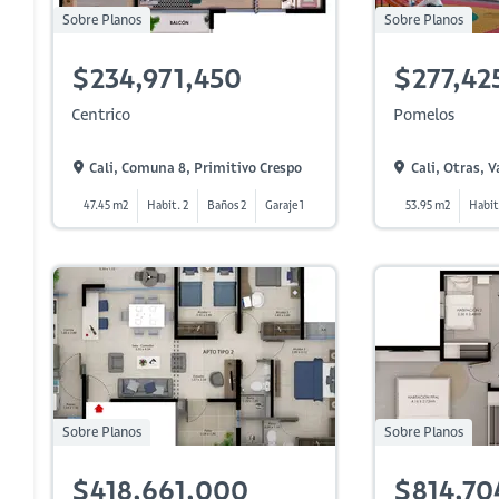
Sobre Planos
Sobre Planos
$234,971,450
$277,42
Centrico
Pomelos
Cali, Comuna 8, Primitivo Crespo
Cali, Otras, Va
47.45 m2
Habit. 2
Baños 2
Garaje 1
53.95 m2
Habit
Sobre Planos
Sobre Planos
$418,661,000
$814,70