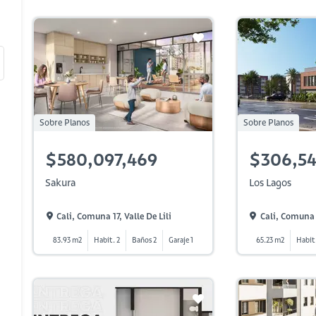
Sobre Planos
Sobre Planos
$580,097,469
$306,5
Sakura
Los Lagos
Cali, Comuna 17, Valle De Lili
Cali, Comuna 
83.93 m2
Habit. 2
Baños 2
Garaje 1
65.23 m2
Habit.